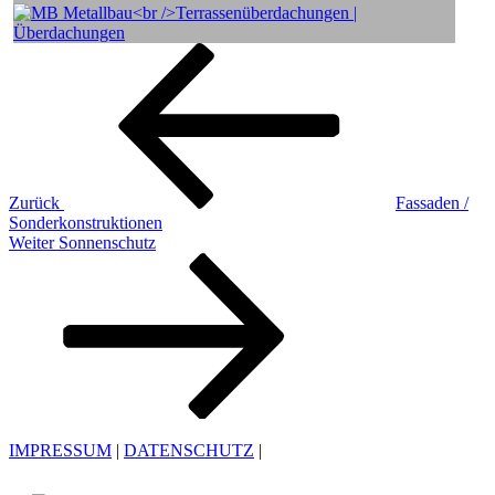
Beitragsnavigation
Vorheriger
Beitrag
Zurück
Fassaden /
Sonderkonstruktionen
Nächster
Weiter
Sonnenschutz
Beitrag
IMPRESSUM
|
DATENSCHUTZ
|