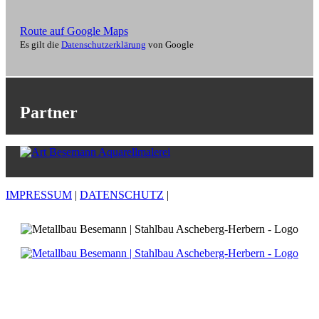
Route auf Google Maps
Es gilt die
Datenschutzerklärung
von Google
Partner
IMPRESSUM
|
DATENSCHUTZ
|
Metallbau Besemann
Hombergstraße 2
59387 Ascheberg